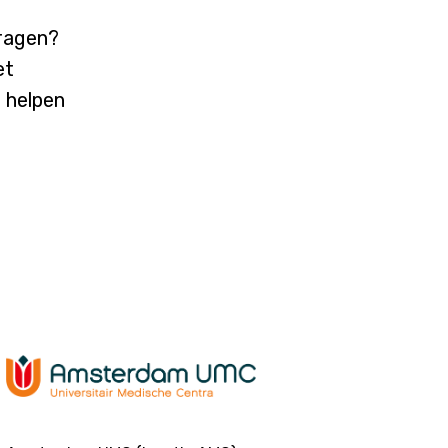
vragen?
et
j helpen