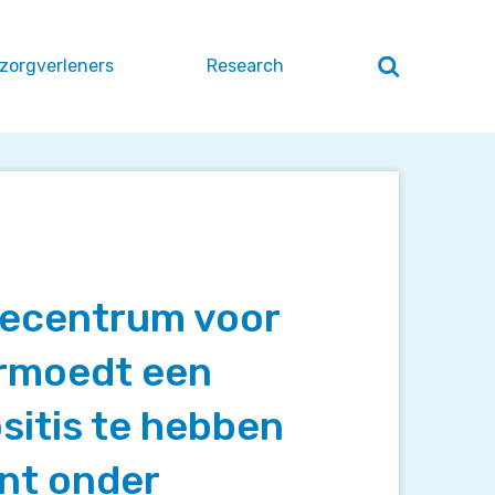
 zorgverleners
Research
Zoeken
openen
/
sluiten
secentrum voor
ermoedt een
sitis te hebben
ënt onder