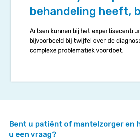
patiënt
behandeling heeft, 
met
een
myositis
Artsen kunnen bij het expertisecentru
te
bijvoorbeeld bij twijfel over de diagno
hebben
complexe problematiek voordoet.
of
een
myositispatiënt
onder
behandeling
heeft,
betekenen?
Bent u patiënt of mantelzorger en 
u een vraag?