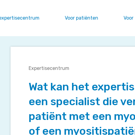
expertisecentrum
Voor patiënten
Voor
Wat
Expertisecentrum
kan
het
Wat kan het experti
expertisecentrum
voor
een specialist die v
een
specialist
patiënt met een myo
die
vermoedt
of een myositispati
een