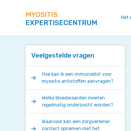
Zoek
Navigeer
op
direct
deze
MYOSITIS
naar
Het 
site
EXPERTISECENTRUM
content
Veelgestelde vragen
Hoe kan ik een immunoblot voor
myositis antistoffen aanvragen?
Welke bloedwaarden moeten
regelmatig onderzocht worden?
Waarvoor kan een zorgverlener
contact opnemen met het