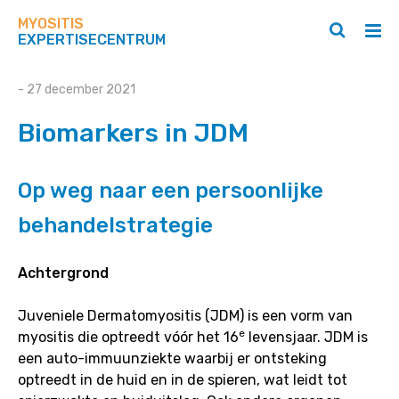
Zoek
Navigeer
op
MYOSITIS
direct
Zoeken
Hoo
deze
EXPERTISECENTRUM
naar
openen
ope
site
/
/
content
sluiten
slui
Biomarkers
- 27 december 2021
in
Biomarkers in JDM
JDM
Op weg naar een persoonlijke
behandelstrategie
Achtergrond
Juveniele Dermatomyositis (JDM) is een vorm van
e
myositis die optreedt vóór het 16
levensjaar. JDM is
een auto-immuunziekte waarbij er ontsteking
optreedt in de huid en in de spieren, wat leidt tot