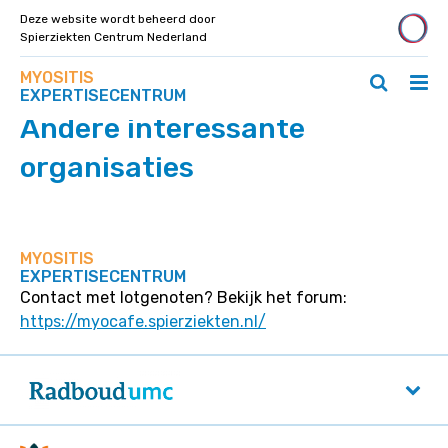
Deze website wordt beheerd door
Spierziekten Centrum Nederland
Zoek
Navigeer
MYOSITIS
op
Hoo
Zoeken
direct
EXPERTISECENTRUM
deze
ope
openen
naar
site
Andere interessante
/
/
content
slui
sluiten
organisaties
MYOSITIS
EXPERTISECENTRUM
Contact met lotgenoten? Bekijk het forum:
https://myocafe.spierziekten.nl/