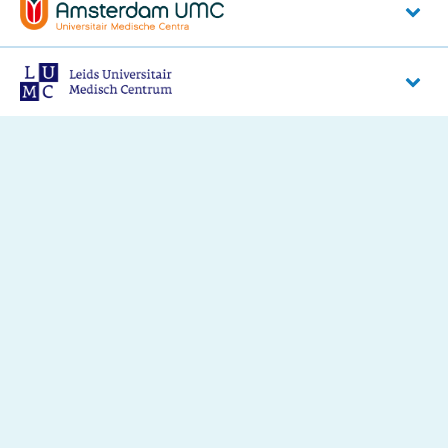
Radboudumc
Geert Grooteplein Zuid 10
6525 GA
Nijmegen
Amsterdam UMC (locatie AMC)
Meibergdreef 9
1105 AZ
Amsterdam-Zuidoost
LUMC
Albinusdreef 2
2333 ZA
Leiden