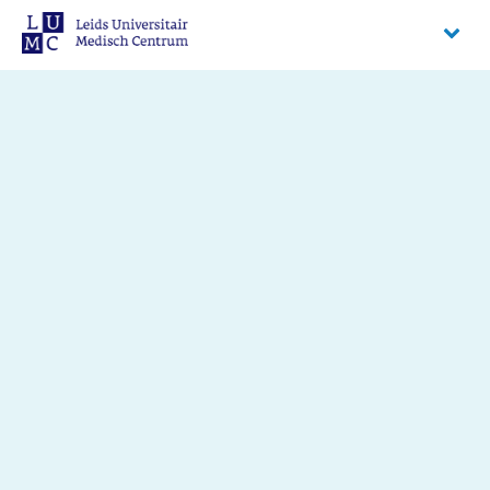
6525 GA
Nijmegen
Amsterdam UMC (locatie AMC)
Meibergdreef 9
1105 AZ
Amsterdam-Zuidoost
LUMC
Albinusdreef 2
2333 ZA
Leiden