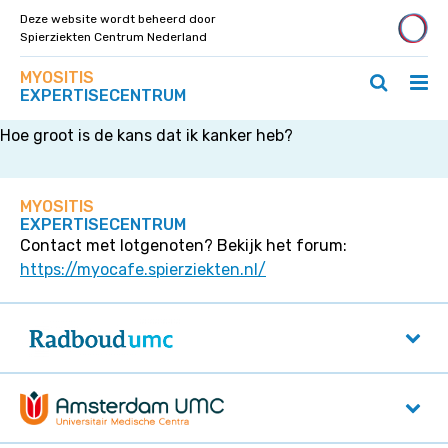
Deze website wordt beheerd door
Spierziekten Centrum Nederland
Zoek
Navigeer
MYOSITIS
Archive
op
Hoo
Zoeken
direct
EXPERTISECENTRUM
deze
ope
openen
naar
site
/
/
Hoe groot is de kans dat ik kanker heb?
content
slui
sluiten
MYOSITIS
EXPERTISECENTRUM
Contact met lotgenoten? Bekijk het forum:
https://myocafe.spierziekten.nl/
Radboudumc
Geert Grooteplein Zuid 10